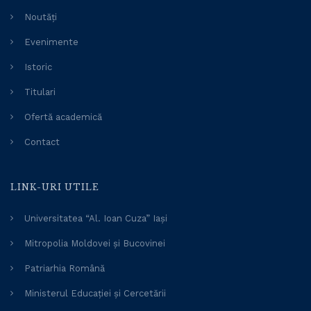
Noutăți
Evenimente
Istoric
Titulari
Ofertă academică
Contact
LINK-URI UTILE
Universitatea “Al. Ioan Cuza” Iași
Mitropolia Moldovei și Bucovinei
Patriarhia Română
Ministerul Educației și Cercetării