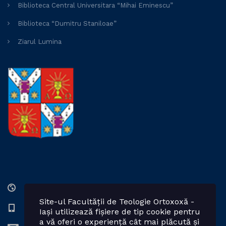
Biblioteca Central Universitara “Mihai Eminescu”
Biblioteca “Dumitru Staniloae”
Ziarul Lumina
Str. Lozonschi Iordache nr. 9, Iaşi, 700066, România
Site-ul Facultății de Teologie Ortoxoxă -
0232 201328; 0232 201102 int. 2424, 2423, 2425
Iași utilizează fișiere de tip cookie pentru
a vă oferi o experiență cât mai plăcută și