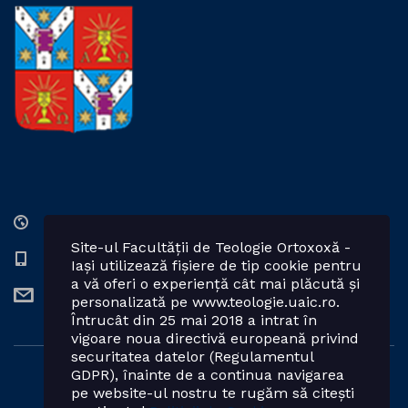
Str. Lozonschi Iordache nr. 9, Iaşi, 700066, România
Site-ul Facultății de Teologie Ortoxoxă -
0232 201328; 0232 201102 int. 2424, 2423, 2425
Iași utilizează fișiere de tip cookie pentru
a vă oferi o experiență cât mai plăcută și
teologie.ortodoxa@uaic.ro
personalizată pe www.teologie.uaic.ro.
Întrucât din 25 mai 2018 a intrat în
vigoare noua directivă europeană privind
securitatea datelor (Regulamentul
GDPR), înainte de a continua navigarea
Powered by: Facultatea de Teologie Ortodoxă - Iași
pe website-ul nostru te rugăm să citești