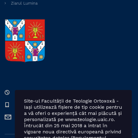
Ziarul Lumina
Str. Lozonschi Iordache nr. 9, Iaşi, 700066, România
Site-ul Facultății de Teologie Ortoxoxă -
0232 201328; 0232 201102 int. 2424, 2423, 2425
Iași utilizează fișiere de tip cookie pentru
a vă oferi o experiență cât mai plăcută și
teologie.ortodoxa@uaic.ro
personalizată pe www.teologie.uaic.ro.
Întrucât din 25 mai 2018 a intrat în
vigoare noua directivă europeană privind
securitatea datelor (Regulamentul