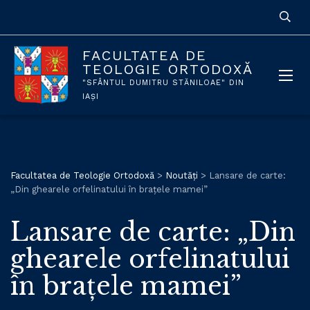
FACULTATEA DE
TEOLOGIE ORTODOXĂ
"SFÂNTUL DUMITRU STĂNILOAE" DIN
IAȘI
Facultatea de Teologie Ortodoxă
>
Noutăți
>
Lansare de carte:
„Din ghearele orfelinatului în brațele mamei”
Lansare de carte: „Din
ghearele orfelinatului
în brațele mamei”