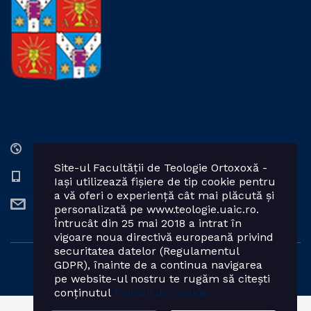
Str. Lozonschi Iordache nr. 9, Iaşi, 700066, România
Site-ul Facultății de Teologie Ortoxoxă -
0232 201328; 0232 201102 int. 2424, 2423, 2425
Iași utilizează fișiere de tip cookie pentru
a vă oferi o experiență cât mai plăcută și
teologie.ortodoxa@uaic.ro
personalizată pe www.teologie.uaic.ro.
Întrucât din 25 mai 2018 a intrat în
vigoare noua directivă europeană privind
securitatea datelor (Regulamentul
GDPR), înainte de a continua navigarea
Powered by: Facultatea de Teologie Ortodoxă - Iași
pe website-ul nostru te rugăm să citești
conținutul
Politicii de Cookie.