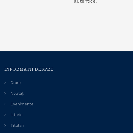
autentice.
INFORMAȚII DESPRE
Orare
Noutăți
Evenimente
Istoric
Titulari