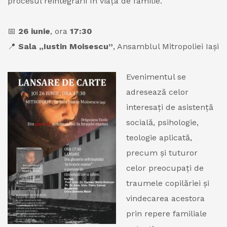
procesul reintegrării în viața de familie.
📅
26 iunie
, ora
17:30
📍
Sala „Iustin Moisescu”
, Ansamblul Mitropoliei Iași
Evenimentul se
adresează celor
interesați de asistență
socială, psihologie,
teologie aplicată,
precum și tuturor
celor preocupați de
traumele copilăriei și
vindecarea acestora
prin repere familiale