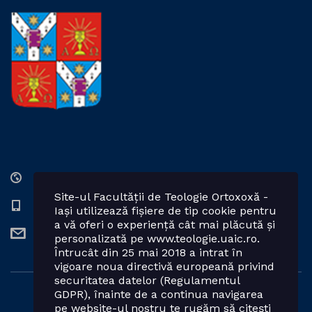
Str. Lozonschi Iordache nr. 9, Iaşi, 700066, România
Site-ul Facultății de Teologie Ortoxoxă -
0232 201328; 0232 201102 int. 2424, 2423, 2425
Iași utilizează fișiere de tip cookie pentru
a vă oferi o experiență cât mai plăcută și
teologie.ortodoxa@uaic.ro
personalizată pe www.teologie.uaic.ro.
Întrucât din 25 mai 2018 a intrat în
vigoare noua directivă europeană privind
securitatea datelor (Regulamentul
GDPR), înainte de a continua navigarea
Powered by: Facultatea de Teologie Ortodoxă - Iași
pe website-ul nostru te rugăm să citești