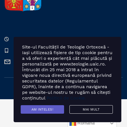
Str. Lozonschi Iordache nr. 9, Iaşi, 700066, România
Site-ul Facultății de Teologie Ortoxoxă -
0232 201328; 0232 201102 int. 2424, 2423, 2425
Iași utilizează fișiere de tip cookie pentru
a vă oferi o experiență cât mai plăcută și
teologie.ortodoxa@uaic.ro
personalizată pe www.teologie.uaic.ro.
Întrucât din 25 mai 2018 a intrat în
vigoare noua directivă europeană privind
securitatea datelor (Regulamentul
GDPR), înainte de a continua navigarea
Powered by: Facultatea de Teologie Ortodoxă - Iași
pe website-ul nostru te rugăm să citești
conținutul
Politicii de Cookie.
AM INTELES!
MAI MULT
Română