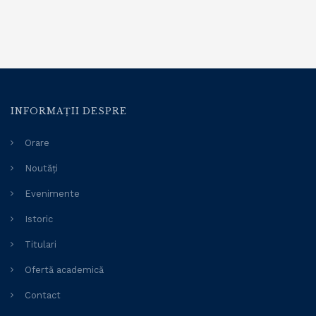
INFORMAȚII DESPRE
Orare
Noutăți
Evenimente
Istoric
Titulari
Ofertă academică
Contact