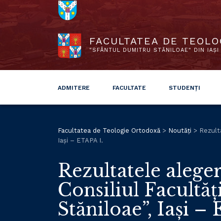
FACULTATEA DE TEOLO
"SFÂNTUL DUMITRU STĂNILOAE" DIN IAȘI
ADMITERE
FACULTATE
STUDENȚI
Facultatea de Teologie Ortodoxă
>
Noutăți
>
Rezult
Iași – ETAPA I.
Rezultatele alege
Consiliul Facultă
Stăniloae”, Iași –