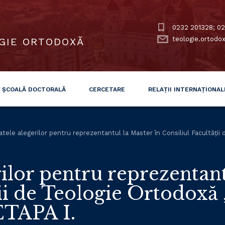
0232 201328; 02
teologie.ortodo
GIE ORTODOXĂ
ȘCOALĂ DOCTORALĂ
CERCETARE
RELAȚII INTERNAȚIONAL
atele alegerilor pentru reprezentantul la Master în Consiliul Facultăți
rilor pentru reprezentant
ții de Teologie Ortodoxă
 ETAPA I.