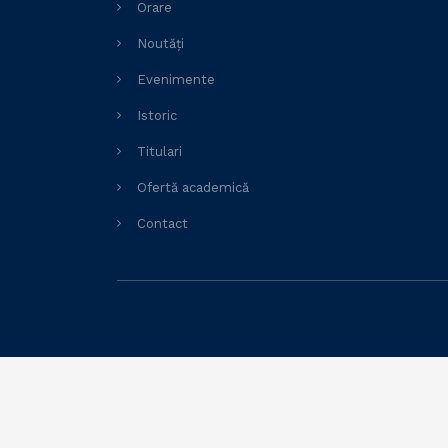
Orare
Noutăți
Evenimente
Istoric
Titulari
Ofertă academică
Contact