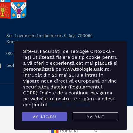
Str. Lozonschi Iordache nr. 9, Iaşi, 700066,
România
Site-ul Facultății de Teologie Ortoxoxă -
0232 201328; 0232 201102 int. 2424, 2423, 2425
Iași utilizează fișiere de tip cookie pentru
a vă oferi o experiență cât mai plăcută și
teologie.ortodoxa@uaic.ro
personalizată pe www.teologie.uaic.ro.
Întrucât din 25 mai 2018 a intrat în
vigoare noua directivă europeană privind
securitatea datelor (Regulamentul
GDPR), înainte de a continua navigarea
pe website-ul nostru te rugăm să citești
conținutul
Politicii de Cookie.
AM INTELES!
MAI MULT
Română