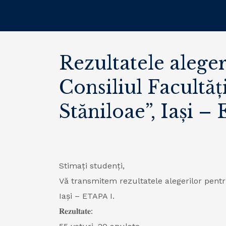
Rezultatele alege
Consiliul Facultă
Stăniloae”, Iași –
Stimați studenți,
Vă transmitem rezultatele alegerilor pentr
Iași – ETAPA I.
𝐑𝐞𝐳𝐮𝐥𝐭𝐚𝐭𝐞: