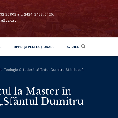
32 201102 int. 2424, 2423, 2425.
xa@uaic.ro
E
DPPD ȘI PERFECȚIONARE
AVIZIER
i de Teologie Ortodoxă „Sfântul Dumitru Stăniloae”,
ul la Master în
 „Sfântul Dumitru