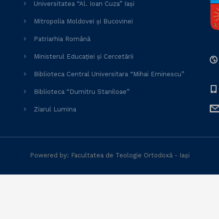
Universitatea “Al. Ioan Cuza” Iași
Mitropolia Moldovei și Bucovinei
Patriarhia Română
Ministerul Educației și Cercetării
Biblioteca Central Universitara “Mihai Eminescu”
Biblioteca “Dumitru Staniloae”
Ziarul Lumina
Powered by: Facultatea de Teologie Ortodoxă - Iași