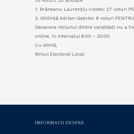
55 voturi, 20 anulate
1. Brăneanu Laurențiu-Costel: 27 voturi 
2. Ghilință Adrian-Gabriel: 8 voturi PENTR
Deoarece niciunul dintre candidați nu a înd
online, în intervalul 8:00 – 20:00
Cu stimă,
Biroul Electoral Local
INFORMAȚII DESPRE