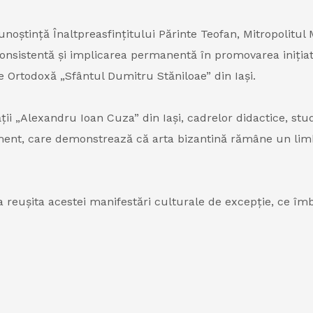
oștință Înaltpreasfințitului Părinte Teofan, Mitropolitul 
onsistentă și implicarea permanentă în promovarea inițiat
e Ortodoxă „Sfântul Dumitru Stăniloae” din Iași.
ii „Alexandru Ioan Cuza” din Iași, cadrelor didactice, stud
ent, care demonstrează că arta bizantină rămâne un limbaj 
 la reușita acestei manifestări culturale de excepție, ce îm