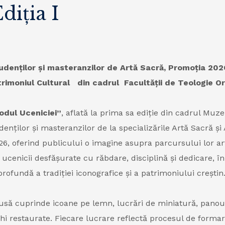
diția I
udenților și masteranzilor de Artă Sacră, Promoția 2026
trimoniul Cultural din cadrul Facultății de Teologie Or
odul Uceniciei”
, aflată la prima sa ediție din cadrul Muz
denților și masteranzilor de la specializările Artă Sacră și
, oferind publicului o imagine asupra parcursului lor artis
 ucenicii desfășurate cu răbdare, disciplină și dedicare, în
rofundă a tradiției iconografice și a patrimoniului creștin
usă cuprinde icoane pe lemn, lucrări de miniatură, pano
chi restaurate. Fiecare lucrare reflectă procesul de formar