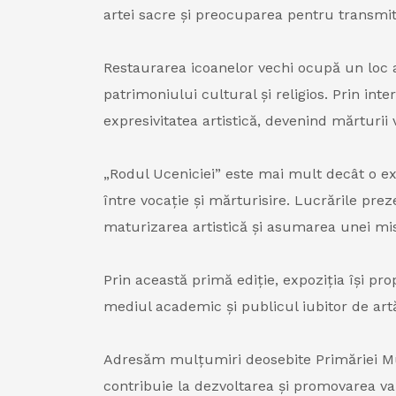
artei sacre și preocuparea pentru transmite
Restaurarea icoanelor vechi ocupă un loc ap
patrimoniului cultural și religios. Prin int
expresivitatea artistică, devenind mărturii vi
„Rodul Uceniciei” este mai mult decât o expo
între vocație și mărturisire. Lucrările prez
maturizarea artistică și asumarea unei misi
Prin această primă ediție, expoziția își prop
mediul academic și publicul iubitor de artă
Adresăm mulțumiri deosebite Primăriei Muni
contribuie la dezvoltarea și promovarea val