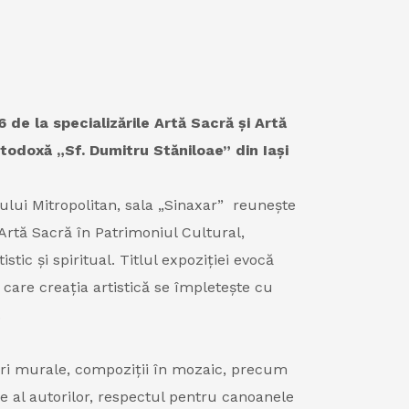
 de la specializările Artă Sacră și Artă
todoxă „Sf. Dumitru Stăniloae” din Iași
eului Mitropolitan, sala „Sinaxar” reunește
 Artă Sacră în Patrimoniul Cultural,
tic și spiritual. Titlul expoziției evocă
 care creația artistică se împletește cu
.
uri murale, compoziții în mozaic, precum
e al autorilor, respectul pentru canoanele