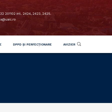
32 201102 int. 2424, 2423, 2425.
xa@uaic.ro
E
DPPD ȘI PERFECȚIONARE
AVIZIER