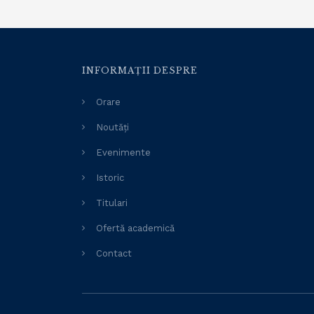
INFORMAȚII DESPRE
Orare
Noutăți
Evenimente
Istoric
Titulari
Ofertă academică
Contact