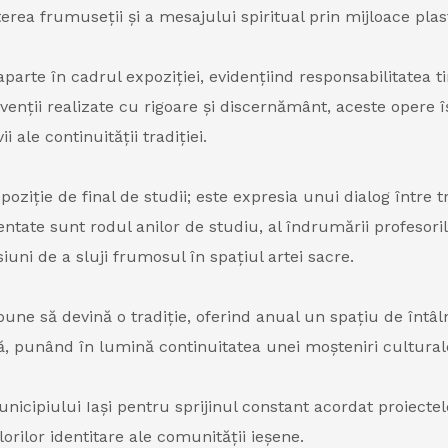
rea frumuseții și a mesajului spiritual prin mijloace plas
arte în cadrul expoziției, evidențiind responsabilitatea tin
ervenții realizate cu rigoare și discernământ, aceste opere î
i ale continuității tradiției.
ziție de final de studii; este expresia unui dialog între tra
entate sunt rodul anilor de studiu, al îndrumării profesoril
uni de a sluji frumosul în spațiul artei sacre.
une să devină o tradiție, oferind anual un spațiu de întâlnir
, punând în lumină continuitatea unei moșteniri culturale 
cipiului Iași pentru sprijinul constant acordat proiectel
orilor identitare ale comunității ieșene.