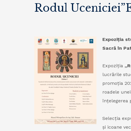
Rodul Uceniciei”E
Expoziția st
Sacră în Pa
Expoziția
„R
lucrările stu
promoția 2026
roadele unei
înțelegerea p
Selecția exp
și icoane ve