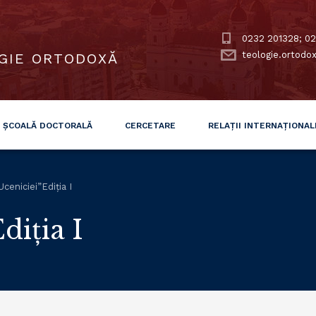
0232 201328; 02
teologie.ortodo
GIE ORTODOXĂ
ȘCOALĂ DOCTORALĂ
CERCETARE
RELAȚII INTERNAȚIONAL
ceniciei”Ediția I
diția I