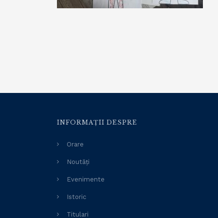
INFORMAȚII DESPRE
Orare
Noutăți
Evenimente
Istoric
Titulari