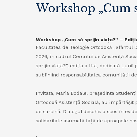
Workshop „Cum să 
Workshop „Cum să sprijin viața?” – Ediția
Facultatea de Teologie Ortodoxă „Sfântul D
2026, în cadrul Cercului de Asistență Soci
sprijin viața?”, ediția a II-a, dedicată Lun
subliniind responsabilitatea comunității de 
Invitata, Maria Bodale, președinta Studenți 
Ortodoxă Asistență Socială, au împărtășit p
de sarcină. Dialogul deschis a scos în evide
solidaritate asumată față de aproapele nost