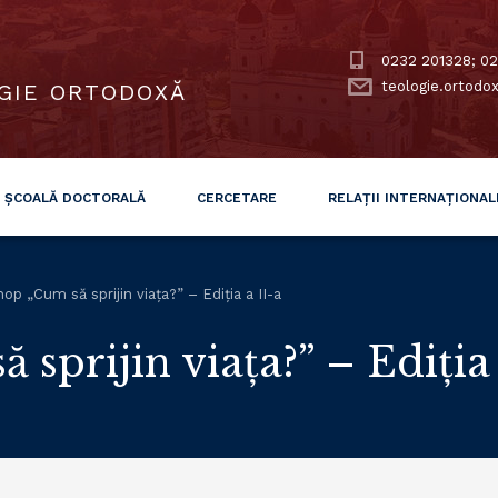
0232 201328; 02
teologie.ortodo
GIE ORTODOXĂ
ȘCOALĂ DOCTORALĂ
CERCETARE
RELAȚII INTERNAȚIONAL
p „Cum să sprijin viața?” – Ediția a II-a
sprijin viața?” – Ediția 