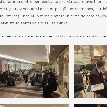
și diferența dintre perspectivele pro-viață, pro-avort, pro-
at și argumentat al acestor poziții. De asemenea, participan
al în interacțiunea cu o femeie aflată în criză de sarcină, 
ioniste în astfel de situații sensibile.
ă devină mărturisitori ai demnității vieții și să transform