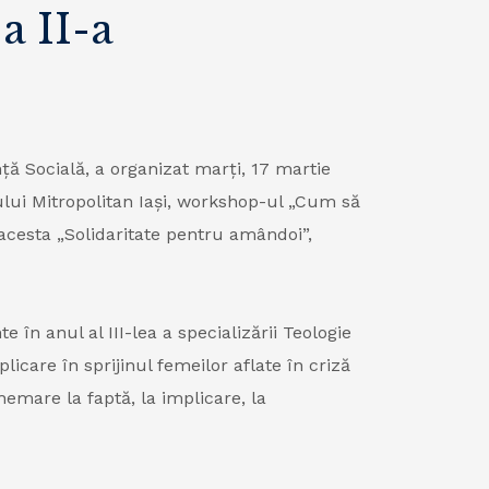
a II-a
ță Socială, a organizat marți, 17 martie
ului Mitropolitan Iași, workshop-ul „Cum să
l acesta „Solidaritate pentru amândoi”,
 în anul al III-lea a specializării Teologie
icare în sprijinul femeilor aflate în criză
chemare la faptă, la implicare, la