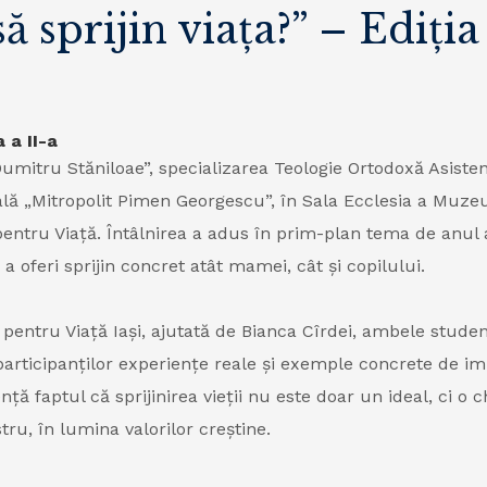
sprijin viața?” – Ediția 
 a II-a
umitru Stăniloae”, specializarea Teologie Ortodoxă Asisten
ală „Mitropolit Pimen Georgescu”, în Sala Ecclesia a Muze
ii pentru Viață. Întâlnirea a adus în prim-plan tema de anu
a oferi sprijin concret atât mamei, cât și copilului.
pentru Viață Iași, ajutată de Bianca Cîrdei, ambele studente
articipanților experiențe reale și exemple concrete de impl
nță faptul că sprijinirea vieții nu este doar un ideal, ci o 
ru, în lumina valorilor creștine.