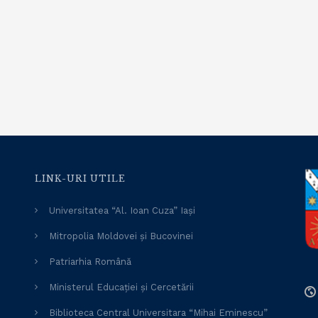
LINK-URI UTILE
Universitatea “Al. Ioan Cuza” Iași
Mitropolia Moldovei și Bucovinei
Patriarhia Română
Ministerul Educației și Cercetării
Biblioteca Central Universitara “Mihai Eminescu”