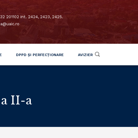
32 201102 int. 2424, 2423, 2425.
xa@uaic.ro
E
DPPD ȘI PERFECȚIONARE
AVIZIER
a II-a